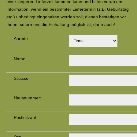
einer längeren Lieferzeit kommen kann und bitten vorab um
Information, wenn ein bestimmter Liefertermin (z.B. Geburtstag
etc.) unbedingt eingehalten werden soll; diesen bestätigen wir
Ihnen, sofern uns die Einhaltung möglich ist, dann auch!
Anrede:
Name:
Strasse:
Hausnummer:
Postleitzahl: