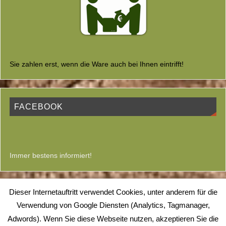
Sie zahlen erst, wenn die Ware auch bei Ihnen eintrifft!
FACEBOOK
Immer bestens informiert!
Dieser Internetauftritt verwendet Cookies, unter anderem für die
© 1999-2026
Verwendung von Google Diensten (Analytics, Tagmanager,
Alle Rechte vorbehalten.
Adwords). Wenn Sie diese Webseite nutzen, akzeptieren Sie die