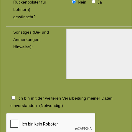
Rückenpolster für
Nein
Ja
Lehne(n)
gewünscht?
Sonstiges (Be- und
Anmerkungen,
Hinweise):
Ich bin mit der weiteren Verarbeitung meiner Daten
einverstanden. (Notwendig!)