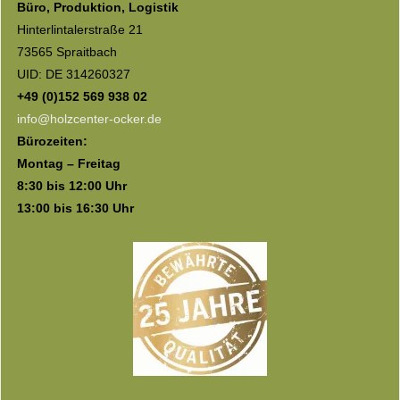
Büro, Produktion, Logistik
Hinterlintalerstraße 21
73565 Spraitbach
UID: DE 314260327
+49 (0)152 569 938 02
info@holzcenter-ocker.de
Bürozeiten:
Montag – Freitag
8:30 bis 12:00 Uhr
13:00 bis 16:30 Uhr