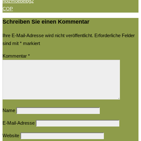
holzmoebelbg2
COP
Schreiben Sie einen Kommentar
Ihre E-Mail-Adresse wird nicht veröffentlicht.
Erforderliche Felder
sind mit
*
markiert
Kommentar
*
Name
E-Mail-Adresse
Website